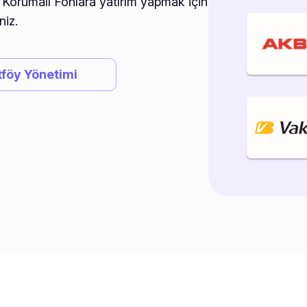
Korumalı Fonlara yatırım yapmak için
niz.
tföy Yönetimi