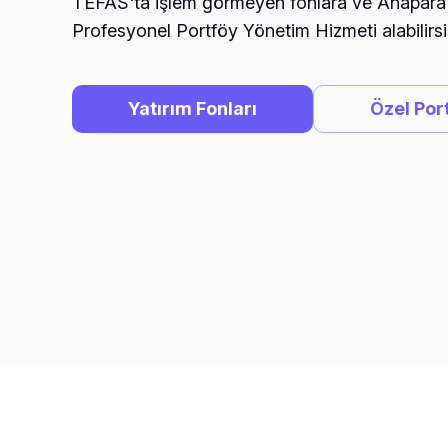
TEFAS'ta işlem görmeyen fonlara ve Anapara 
Profesyonel Portföy Yönetim Hizmeti alabilirsi
Yatırım Fonları
Özel Por