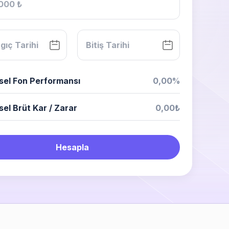
el Fon Performansı
0,00%
el Brüt Kar / Zarar
0,00₺
Hesapla