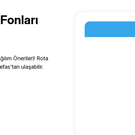
 Fonları
Risk Düzeyi
ılım Önerileri! Rota
fas'tan ulaşabilir.