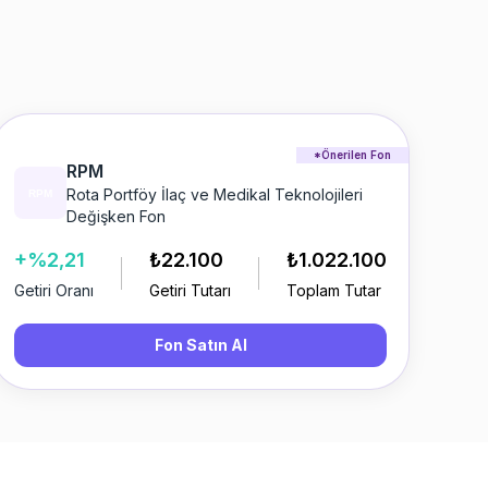
*Önerilen Fon
RPM
Rota Portföy İlaç ve Medikal Teknolojileri
Değişken Fon
+%2,21
₺22.100
₺1.022.100
Getiri Oranı
Getiri Tutarı
Toplam Tutar
Fon Satın Al