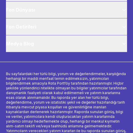
Fon Dünyası
Fon Getirileri
Medya Blog
Bu sayfalardaki her türlü bilgi, yorum ve değerlendirmeler, karşılığında
herhangi bir maddi menfaat temin edilmeksizin, yatırımcıları
bilgilendirmek amacıyla Rota Portföy tarafından hazırlanmıştır. Hiçbir
şekilde yönlendirici nitelikte olmayan bu bilgiler yatırımcılar tarafından
danışmanlık faaliyeti olarak kabul edilmemeli ve yatırım kararlarına
esas olarak alınmamalıdır. Bu raporda yer alan her türlü bilgi,
değerlendirme, yorum ve istatistiki şekil ve değerler hazırlandığı tarih
itibarıyla mevcut piyasa koşulları ve güvenilirliğine inanılan
kaynaklardan derlenerek hazırlanmıştır. Raporda sunulan görüş, bilgi
ve veriler, yatırımcılara kendi oluşturacakları yatırım kararlarında
yardımcı olmayı hedeflemekte olup, herhangi bir menkul kıymetin
alım-satım teklifi ve/veya taahhüdü anlamına gelmemektedir.
Yatırımcıların verecekleri yatırım kararları ile bu raporda sunulan görüş,