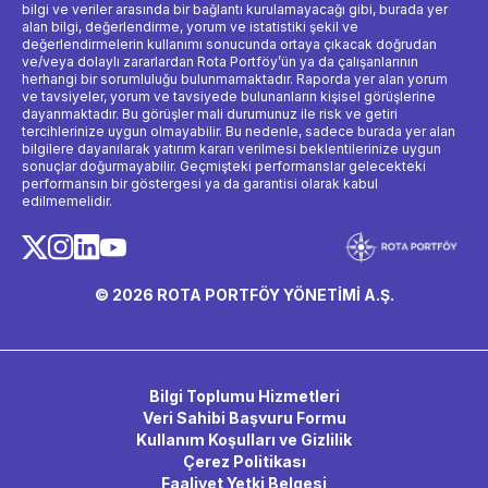
bilgi ve veriler arasında bir bağlantı kurulamayacağı gibi, burada yer
alan bilgi, değerlendirme, yorum ve istatistiki şekil ve
değerlendirmelerin kullanımı sonucunda ortaya çıkacak doğrudan
ve/veya dolaylı zararlardan Rota Portföy’ün ya da çalışanlarının
herhangi bir sorumluluğu bulunmamaktadır. Raporda yer alan yorum
ve tavsiyeler, yorum ve tavsiyede bulunanların kişisel görüşlerine
dayanmaktadır. Bu görüşler mali durumunuz ile risk ve getiri
tercihlerinize uygun olmayabilir. Bu nedenle, sadece burada yer alan
bilgilere dayanılarak yatırım kararı verilmesi beklentilerinize uygun
sonuçlar doğurmayabilir. Geçmişteki performanslar gelecekteki
performansın bir göstergesi ya da garantisi olarak kabul
edilmemelidir.
© 2026 ROTA PORTFÖY YÖNETİMİ A.Ş.
Bilgi Toplumu Hizmetleri
Veri Sahibi Başvuru Formu
Kullanım Koşulları ve Gizlilik
Çerez Politikası
Faaliyet Yetki Belgesi