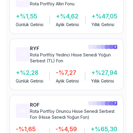
Rota Portföy Altın Fonu
+%1,55
+%4,62
+%47,05
Günlük Getirisi
Aylık Getirisi
Yıllık Getirisi
7
RYF
Rota Portföy Yedinci Hisse Senedi Yoğun
Serbest (TL) Fon
+%2,28
-%7,27
+%27,94
Günlük Getirisi
Aylık Getirisi
Yıllık Getirisi
7
ROF
Rota Portföy Onuncu Hisse Senedi Serbest
Fon (Hisse Senedi Yoğun Fon)
-%1,65
-%4,59
+%65,30