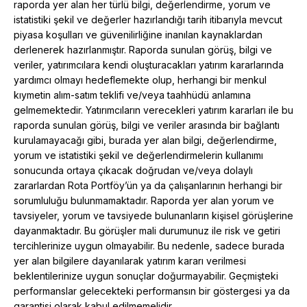
raporda yer alan her türlü bilgi, değerlendirme, yorum ve
istatistiki şekil ve değerler hazırlandığı tarih itibarıyla mevcut
piyasa koşulları ve güvenilirliğine inanılan kaynaklardan
derlenerek hazırlanmıştır. Raporda sunulan görüş, bilgi ve
veriler, yatırımcılara kendi oluşturacakları yatırım kararlarında
yardımcı olmayı hedeflemekte olup, herhangi bir menkul
kıymetin alım-satım teklifi ve/veya taahhüdü anlamına
gelmemektedir. Yatırımcıların verecekleri yatırım kararları ile bu
raporda sunulan görüş, bilgi ve veriler arasında bir bağlantı
kurulamayacağı gibi, burada yer alan bilgi, değerlendirme,
yorum ve istatistiki şekil ve değerlendirmelerin kullanımı
sonucunda ortaya çıkacak doğrudan ve/veya dolaylı
zararlardan Rota Portföy’ün ya da çalışanlarının herhangi bir
sorumluluğu bulunmamaktadır. Raporda yer alan yorum ve
tavsiyeler, yorum ve tavsiyede bulunanların kişisel görüşlerine
dayanmaktadır. Bu görüşler mali durumunuz ile risk ve getiri
tercihlerinize uygun olmayabilir. Bu nedenle, sadece burada
yer alan bilgilere dayanılarak yatırım kararı verilmesi
beklentilerinize uygun sonuçlar doğurmayabilir. Geçmişteki
performanslar gelecekteki performansın bir göstergesi ya da
garantisi olarak kabul edilmemelidir.