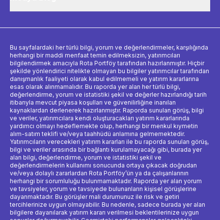
Bu sayfalardaki her türlü bilgi, yorum ve değerlendirmeler, karşılığında
herhangi bir maddi menfaat temin edilmeksizin, yatırımcıları
bilgilendirmek amacıyla Rota Portföy tarafından hazırlanmıştır. Hiçbir
şekilde yönlendirici nitelikte olmayan bu bilgiler yatırımcılar tarafından
danışmanlık faaliyeti olarak kabul edilmemeli ve yatırım kararlarına
esas olarak alınmamalıdır. Bu raporda yer alan her türlü bilgi,
değerlendirme, yorum ve istatistiki şekil ve değerler hazırlandığı tarih
itibarıyla mevcut piyasa koşulları ve güvenilirliğine inanılan
kaynaklardan derlenerek hazırlanmıştır. Raporda sunulan görüş, bilgi
ve veriler, yatırımcılara kendi oluşturacakları yatırım kararlarında
yardımcı olmayı hedeflemekte olup, herhangi bir menkul kıymetin
alım-satım teklifi ve/veya taahhüdü anlamına gelmemektedir.
Yatırımcıların verecekleri yatırım kararları ile bu raporda sunulan görüş,
bilgi ve veriler arasında bir bağlantı kurulamayacağı gibi, burada yer
alan bilgi, değerlendirme, yorum ve istatistiki şekil ve
değerlendirmelerin kullanımı sonucunda ortaya çıkacak doğrudan
ve/veya dolaylı zararlardan Rota Portföy’ün ya da çalışanlarının
herhangi bir sorumluluğu bulunmamaktadır. Raporda yer alan yorum
ve tavsiyeler, yorum ve tavsiyede bulunanların kişisel görüşlerine
dayanmaktadır. Bu görüşler mali durumunuz ile risk ve getiri
tercihlerinize uygun olmayabilir. Bu nedenle, sadece burada yer alan
bilgilere dayanılarak yatırım kararı verilmesi beklentilerinize uygun