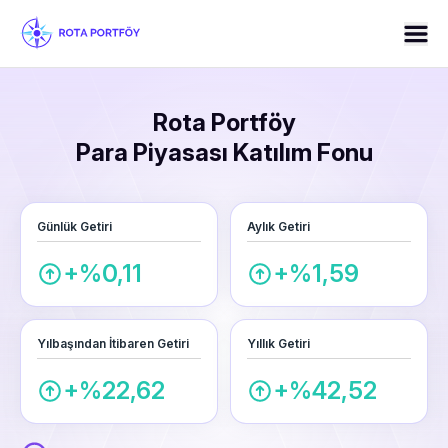
Rota Portföy
Para Piyasası Katılım Fonu
Günlük Getiri
Aylık Getiri
+%0,11
+%1,59
Yılbaşından İtibaren Getiri
Yıllık Getiri
+%22,62
+%42,52