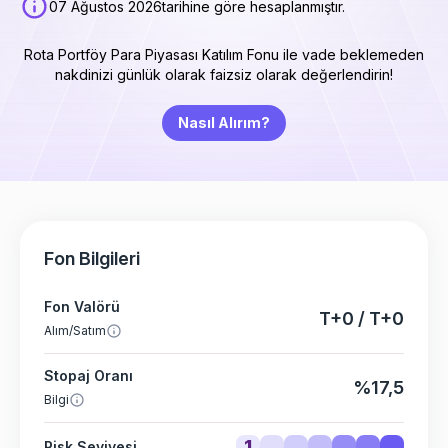
07 Ağustos 2026
tarihine göre hesaplanmıştır.
Rota Portföy Para Piyasası Katılım Fonu ile vade beklemeden
nakdinizi günlük olarak faizsiz olarak değerlendirin!
Nasıl Alırım?
Fon Bilgileri
Fon Valörü
T+0 / T+0
Alım/Satım
Stopaj Oranı
%17,5
Bilgi
1
Risk Seviyesi