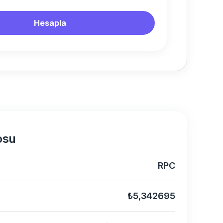
Hesapla
osu
RPC
₺5,342695