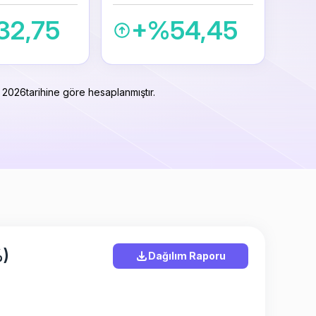
32,75
+%54,45
 2026
tarihine göre hesaplanmıştır.
%)
Dağılım Raporu