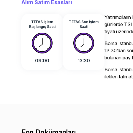
Alım Satım Esasları
Yatırımcılar
TEFAS İşlem
TEFAS Son İşlem
günlerde TSİ 
Başlangıç Saati
Saati
fiyatı üzerinde
Borsa İstanb
13.30’dan sonr
bulunan pay fi
09:00
13:30
Borsa İstanb
iletilen talim
Fon Dokümanları