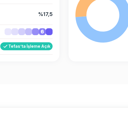
%17,5
6
Tefas’ta İşleme Açık