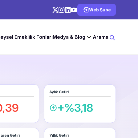
Web Şube
reysel Emeklilik Fonları
Medya & Blog
Arama
Aylık Getiri
,39
+%3,18
baren Getiri
Yıllık Getiri