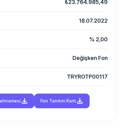
₺23.764.985,49
18.07.2022
% 2,00
Değişken Fon
TRYROTP00117
İzahnamesi
Fon Tanıtım Kartı