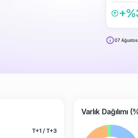
+%
07 Ağustos
Varlık Dağılımı (
T+1 / T+3