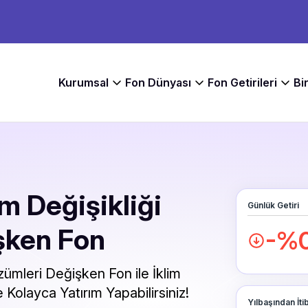
Kurumsal
Fon Dünyası
Fon Getirileri
Bi
im Değişikliği
Günlük Getiri
şken Fon
-%0
zümleri Değişken Fon ile İklim
e Kolayca Yatırım Yapabilirsiniz!
Yılbaşından İti