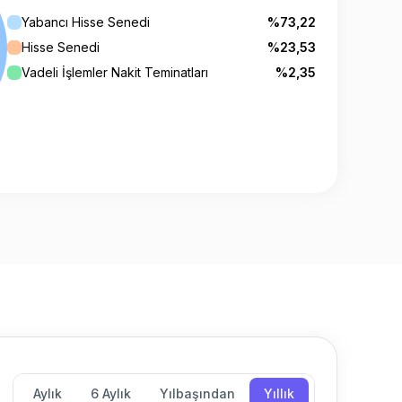
Yabancı Hisse Senedi
%73,22
Hisse Senedi
%23,53
Vadeli İşlemler Nakit Teminatları
%2,35
Aylık
6 Aylık
Yılbaşından
Yıllık