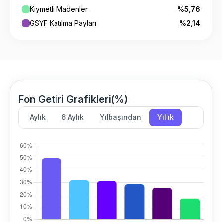
Kıymetli Madenler
%5,76
GSYF Katılma Payları
%2,14
Fon Getiri Grafikleri(%)
Aylık
6 Aylık
Yılbaşından
Yıllık