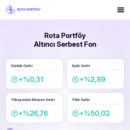
Rota Portföy
Altıncı Serbest Fon
Günlük Getiri
Aylık Getiri
+%0,31
+%2,89
Yılbaşından İtibaren Getiri
Yıllık Getiri
+%26,76
+%50,02