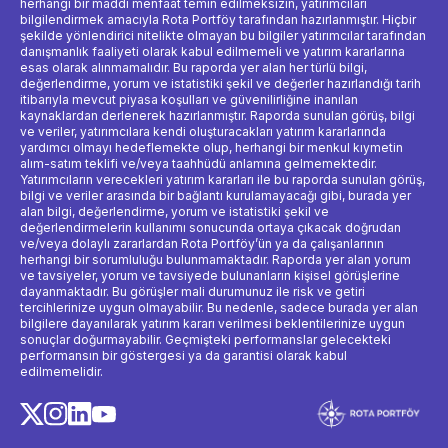
herhangi bir maddi menfaat temin edilmeksizin, yatırımcıları
bilgilendirmek amacıyla Rota Portföy tarafından hazırlanmıştır. Hiçbir
şekilde yönlendirici nitelikte olmayan bu bilgiler yatırımcılar tarafından
danışmanlık faaliyeti olarak kabul edilmemeli ve yatırım kararlarına
esas olarak alınmamalıdır. Bu raporda yer alan her türlü bilgi,
değerlendirme, yorum ve istatistiki şekil ve değerler hazırlandığı tarih
itibarıyla mevcut piyasa koşulları ve güvenilirliğine inanılan
kaynaklardan derlenerek hazırlanmıştır. Raporda sunulan görüş, bilgi
ve veriler, yatırımcılara kendi oluşturacakları yatırım kararlarında
yardımcı olmayı hedeflemekte olup, herhangi bir menkul kıymetin
alım-satım teklifi ve/veya taahhüdü anlamına gelmemektedir.
Yatırımcıların verecekleri yatırım kararları ile bu raporda sunulan görüş,
bilgi ve veriler arasında bir bağlantı kurulamayacağı gibi, burada yer
alan bilgi, değerlendirme, yorum ve istatistiki şekil ve
değerlendirmelerin kullanımı sonucunda ortaya çıkacak doğrudan
ve/veya dolaylı zararlardan Rota Portföy’ün ya da çalışanlarının
herhangi bir sorumluluğu bulunmamaktadır. Raporda yer alan yorum
ve tavsiyeler, yorum ve tavsiyede bulunanların kişisel görüşlerine
dayanmaktadır. Bu görüşler mali durumunuz ile risk ve getiri
tercihlerinize uygun olmayabilir. Bu nedenle, sadece burada yer alan
bilgilere dayanılarak yatırım kararı verilmesi beklentilerinize uygun
sonuçlar doğurmayabilir. Geçmişteki performanslar gelecekteki
performansın bir göstergesi ya da garantisi olarak kabul
edilmemelidir.