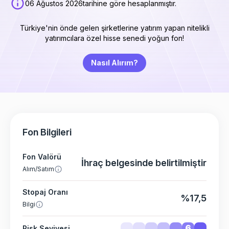
06 Ağustos 2026
tarihine göre hesaplanmıştır.
Türkiye'nin önde gelen şirketlerine yatırım yapan nitelikli
yatırımcılara özel hisse senedi yoğun fon!
Nasıl Alırım?
Fon Bilgileri
Fon Valörü
İhraç belgesinde belirtilmiştir
Alım/Satım
Stopaj Oranı
%17,5
Bilgi
6
Risk Seviyesi