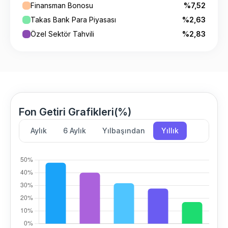
Finansman Bonosu
%7,52
Takas Bank Para Piyasası
%2,63
Özel Sektör Tahvili
%2,83
Fon Getiri Grafikleri(%)
Aylık
6 Aylık
Yılbaşından
Yıllık