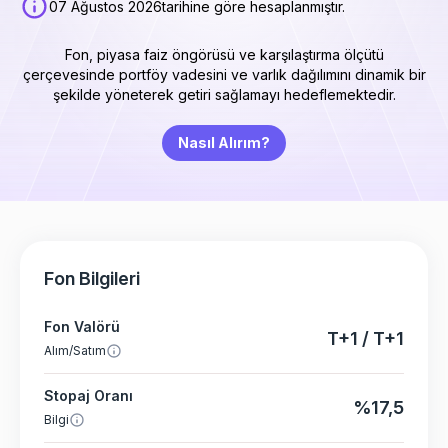
07 Ağustos 2026
tarihine göre hesaplanmıştır.
Fon, piyasa faiz öngörüsü ve karşılaştırma ölçütü
çerçevesinde portföy vadesini ve varlık dağılımını dinamik bir
şekilde yöneterek getiri sağlamayı hedeflemektedir.
Nasıl Alırım?
Fon Bilgileri
Fon Valörü
T+1 / T+1
Alım/Satım
Stopaj Oranı
%17,5
Bilgi