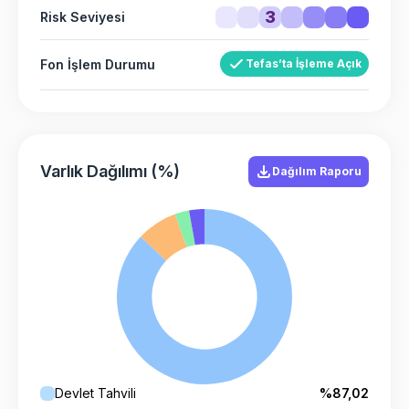
3
Risk Seviyesi
Fon İşlem Durumu
Tefas’ta İşleme Açık
Varlık Dağılımı (%)
Dağılım Raporu
Devlet Tahvili
%87,02