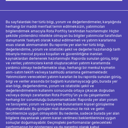
Bu sayfalardaki her türlü bilgi, yorum ve değerlendirmeler, karşılığında
herhangi bir maddi menfaat temin edilmeksizin, yatırımcıları
bilgilendirmek amacıyla Rota Portföy tarafından hazırlanmıştır. Hiçbir
şekilde yönlendirici nitelikte olmayan bu bilgiler yatırımcılar tarafından
danışmanlık faaliyeti olarak kabul edilmemeli ve yatırım kararlarına
esas olarak alınmamalıdır. Bu raporda yer alan her türlü bilgi,
değerlendirme, yorum ve istatistiki şekil ve değerler hazırlandığı tarih
itibarıyla mevcut piyasa koşulları ve güvenilirliğine inanılan
kaynaklardan derlenerek hazırlanmıştır. Raporda sunulan görüş, bilgi
ve veriler, yatırımcılara kendi oluşturacakları yatırım kararlarında
yardımcı olmayı hedeflemekte olup, herhangi bir menkul kıymetin
alım-satım teklifi ve/veya taahhüdü anlamına gelmemektedir.
Yatırımcıların verecekleri yatırım kararları ile bu raporda sunulan görüş,
bilgi ve veriler arasında bir bağlantı kurulamayacağı gibi, burada yer
alan bilgi, değerlendirme, yorum ve istatistiki şekil ve
değerlendirmelerin kullanımı sonucunda ortaya çıkacak doğrudan
ve/veya dolaylı zararlardan Rota Portföy’ün ya da çalışanlarının
herhangi bir sorumluluğu bulunmamaktadır. Raporda yer alan yorum
ve tavsiyeler, yorum ve tavsiyede bulunanların kişisel görüşlerine
dayanmaktadır. Bu görüşler mali durumunuz ile risk ve getiri
tercihlerinize uygun olmayabilir. Bu nedenle, sadece burada yer alan
bilgilere dayanılarak yatırım kararı verilmesi beklentilerinize uygun
sonuçlar doğurmayabilir. Geçmişteki performanslar gelecekteki
performansın bir göstergesi ya da garantisi olarak kabul