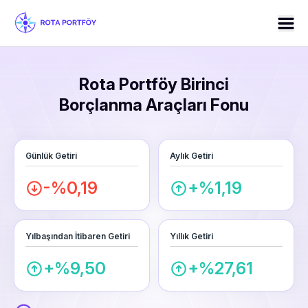
Rota Portföy Birinci
Borçlanma Araçları Fonu
Günlük Getiri
Aylık Getiri
-%0,19
+%1,19
Yılbaşından İtibaren Getiri
Yıllık Getiri
+%9,50
+%27,61