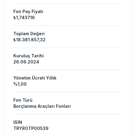
Fon Pay Fiyatı
₺1,743716
Toplam Değeri
₺18.381.857,32
Kuruluş Tarihi
26.06.2024
Yönetim Ücreti Yıllık
%1,00
Fon Türü
Borçlanma Araçları Fonları
ISIN
TRYROTP00539