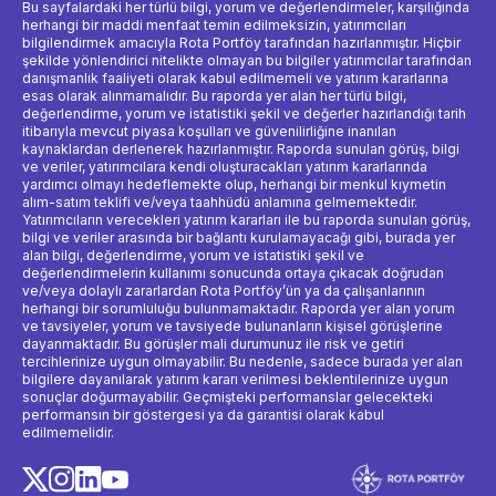
Bu sayfalardaki her türlü bilgi, yorum ve değerlendirmeler, karşılığında
herhangi bir maddi menfaat temin edilmeksizin, yatırımcıları
bilgilendirmek amacıyla Rota Portföy tarafından hazırlanmıştır. Hiçbir
şekilde yönlendirici nitelikte olmayan bu bilgiler yatırımcılar tarafından
danışmanlık faaliyeti olarak kabul edilmemeli ve yatırım kararlarına
esas olarak alınmamalıdır. Bu raporda yer alan her türlü bilgi,
değerlendirme, yorum ve istatistiki şekil ve değerler hazırlandığı tarih
itibarıyla mevcut piyasa koşulları ve güvenilirliğine inanılan
kaynaklardan derlenerek hazırlanmıştır. Raporda sunulan görüş, bilgi
ve veriler, yatırımcılara kendi oluşturacakları yatırım kararlarında
yardımcı olmayı hedeflemekte olup, herhangi bir menkul kıymetin
alım-satım teklifi ve/veya taahhüdü anlamına gelmemektedir.
Yatırımcıların verecekleri yatırım kararları ile bu raporda sunulan görüş,
bilgi ve veriler arasında bir bağlantı kurulamayacağı gibi, burada yer
alan bilgi, değerlendirme, yorum ve istatistiki şekil ve
değerlendirmelerin kullanımı sonucunda ortaya çıkacak doğrudan
ve/veya dolaylı zararlardan Rota Portföy’ün ya da çalışanlarının
herhangi bir sorumluluğu bulunmamaktadır. Raporda yer alan yorum
ve tavsiyeler, yorum ve tavsiyede bulunanların kişisel görüşlerine
dayanmaktadır. Bu görüşler mali durumunuz ile risk ve getiri
tercihlerinize uygun olmayabilir. Bu nedenle, sadece burada yer alan
bilgilere dayanılarak yatırım kararı verilmesi beklentilerinize uygun
sonuçlar doğurmayabilir. Geçmişteki performanslar gelecekteki
performansın bir göstergesi ya da garantisi olarak kabul
edilmemelidir.