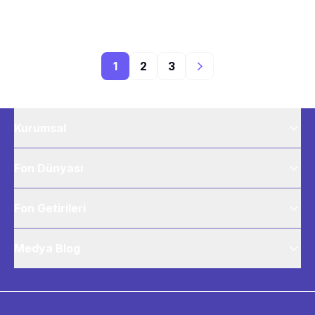
1
2
3
Kurumsal
Fon Dünyası
Fon Getirileri
Medya Blog