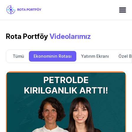
Rota Portföy
Videolarımız
Tümü
Ekonominin Rotası
Yatırım Ekranı
Özel 