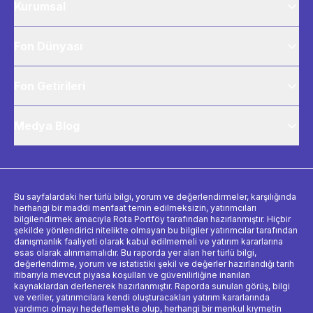
Kurumsal
Fon Dünyası
Fon Getirileri
Medya Blog
Bu sayfalardaki her türlü bilgi, yorum ve değerlendirmeler, karşılığında
herhangi bir maddi menfaat temin edilmeksizin, yatırımcıları
bilgilendirmek amacıyla Rota Portföy tarafından hazırlanmıştır. Hiçbir
şekilde yönlendirici nitelikte olmayan bu bilgiler yatırımcılar tarafından
danışmanlık faaliyeti olarak kabul edilmemeli ve yatırım kararlarına
esas olarak alınmamalıdır. Bu raporda yer alan her türlü bilgi,
değerlendirme, yorum ve istatistiki şekil ve değerler hazırlandığı tarih
itibarıyla mevcut piyasa koşulları ve güvenilirliğine inanılan
kaynaklardan derlenerek hazırlanmıştır. Raporda sunulan görüş, bilgi
ve veriler, yatırımcılara kendi oluşturacakları yatırım kararlarında
yardımcı olmayı hedeflemekte olup, herhangi bir menkul kıymetin