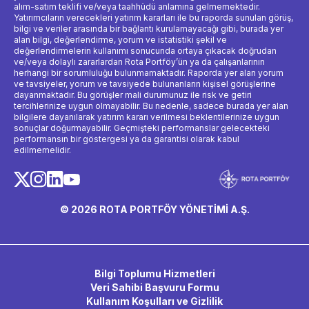
alım-satım teklifi ve/veya taahhüdü anlamına gelmemektedir.
Yatırımcıların verecekleri yatırım kararları ile bu raporda sunulan görüş,
bilgi ve veriler arasında bir bağlantı kurulamayacağı gibi, burada yer
alan bilgi, değerlendirme, yorum ve istatistiki şekil ve
değerlendirmelerin kullanımı sonucunda ortaya çıkacak doğrudan
ve/veya dolaylı zararlardan Rota Portföy’ün ya da çalışanlarının
herhangi bir sorumluluğu bulunmamaktadır. Raporda yer alan yorum
ve tavsiyeler, yorum ve tavsiyede bulunanların kişisel görüşlerine
dayanmaktadır. Bu görüşler mali durumunuz ile risk ve getiri
tercihlerinize uygun olmayabilir. Bu nedenle, sadece burada yer alan
bilgilere dayanılarak yatırım kararı verilmesi beklentilerinize uygun
sonuçlar doğurmayabilir. Geçmişteki performanslar gelecekteki
performansın bir göstergesi ya da garantisi olarak kabul
edilmemelidir.
© 2026 ROTA PORTFÖY YÖNETİMİ A.Ş.
Bilgi Toplumu Hizmetleri
Veri Sahibi Başvuru Formu
Kullanım Koşulları ve Gizlilik