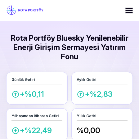
Rota Portföy Bluesky Yenilenebilir
Enerji Gi̇ri̇şi̇m Sermayesi̇ Yatırım
Fonu
Günlük Getiri
Aylık Getiri
+%0,11
+%2,83
Yılbaşından İtibaren Getiri
Yıllık Getiri
+%22,49
%0,00