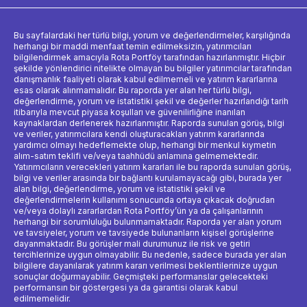
Bu sayfalardaki her türlü bilgi, yorum ve değerlendirmeler, karşılığında
herhangi bir maddi menfaat temin edilmeksizin, yatırımcıları
bilgilendirmek amacıyla Rota Portföy tarafından hazırlanmıştır. Hiçbir
şekilde yönlendirici nitelikte olmayan bu bilgiler yatırımcılar tarafından
danışmanlık faaliyeti olarak kabul edilmemeli ve yatırım kararlarına
esas olarak alınmamalıdır. Bu raporda yer alan her türlü bilgi,
değerlendirme, yorum ve istatistiki şekil ve değerler hazırlandığı tarih
itibarıyla mevcut piyasa koşulları ve güvenilirliğine inanılan
kaynaklardan derlenerek hazırlanmıştır. Raporda sunulan görüş, bilgi
ve veriler, yatırımcılara kendi oluşturacakları yatırım kararlarında
yardımcı olmayı hedeflemekte olup, herhangi bir menkul kıymetin
alım-satım teklifi ve/veya taahhüdü anlamına gelmemektedir.
Yatırımcıların verecekleri yatırım kararları ile bu raporda sunulan görüş,
bilgi ve veriler arasında bir bağlantı kurulamayacağı gibi, burada yer
alan bilgi, değerlendirme, yorum ve istatistiki şekil ve
değerlendirmelerin kullanımı sonucunda ortaya çıkacak doğrudan
ve/veya dolaylı zararlardan Rota Portföy’ün ya da çalışanlarının
herhangi bir sorumluluğu bulunmamaktadır. Raporda yer alan yorum
ve tavsiyeler, yorum ve tavsiyede bulunanların kişisel görüşlerine
dayanmaktadır. Bu görüşler mali durumunuz ile risk ve getiri
tercihlerinize uygun olmayabilir. Bu nedenle, sadece burada yer alan
bilgilere dayanılarak yatırım kararı verilmesi beklentilerinize uygun
sonuçlar doğurmayabilir. Geçmişteki performanslar gelecekteki
performansın bir göstergesi ya da garantisi olarak kabul
edilmemelidir.