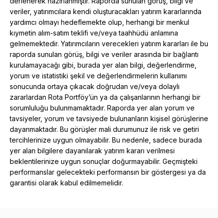
derlenerek hazırlanmıştır. Raporda sunulan görüş, bilgi ve
veriler, yatırımcılara kendi oluşturacakları yatırım kararlarında
yardımcı olmayı hedeflemekte olup, herhangi bir menkul
kıymetin alım-satım teklifi ve/veya taahhüdü anlamına
gelmemektedir. Yatırımcıların verecekleri yatırım kararları ile bu
raporda sunulan görüş, bilgi ve veriler arasında bir bağlantı
kurulamayacağı gibi, burada yer alan bilgi, değerlendirme,
yorum ve istatistiki şekil ve değerlendirmelerin kullanımı
sonucunda ortaya çıkacak doğrudan ve/veya dolaylı
zararlardan Rota Portföy’ün ya da çalışanlarının herhangi bir
sorumluluğu bulunmamaktadır. Raporda yer alan yorum ve
tavsiyeler, yorum ve tavsiyede bulunanların kişisel görüşlerine
dayanmaktadır. Bu görüşler mali durumunuz ile risk ve getiri
tercihlerinize uygun olmayabilir. Bu nedenle, sadece burada
yer alan bilgilere dayanılarak yatırım kararı verilmesi
beklentilerinize uygun sonuçlar doğurmayabilir. Geçmişteki
performanslar gelecekteki performansın bir göstergesi ya da
garantisi olarak kabul edilmemelidir.